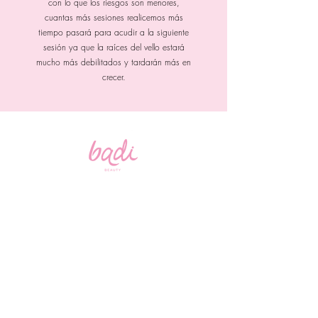
con lo que los riesgos son menores,
cuantas más sesiones realicemos más
tiempo pasará para acudir a la siguiente
sesión ya que la raíces del vello estará
mucho más debilitados y tardarán más en
crecer.
badibeautyspa@gmail.com
contacto@badibeauty.com
Aviso de privcidad
229 521 2986
Boulevard Riviera Veracruzana Local 14 Puerto
Condesa, 95264 Veracruz, Ver., Mexico