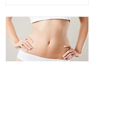
Depilación IPL abdomen
completo 1 sesión
$ 650
Conoce más
Agenda tu cita