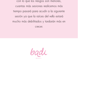
con lo que los riesgos son menores,
cuantas más sesiones realicemos más
tiempo pasará para acudir a la siguiente
sesión ya que la raíces del vello estará
mucho más debilitados y tardarán más en
crecer.
badibeautyspa@gmail.com
contacto@badibeauty.com
Aviso de privcidad
229 521 2986
Boulevard Riviera Veracruzana Local 14 Puerto
Condesa, 95264 Veracruz, Ver., Mexico