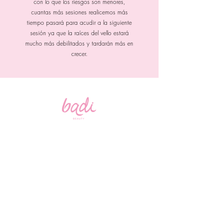
con lo que los riesgos son menores,
cuantas más sesiones realicemos más
tiempo pasará para acudir a la siguiente
sesión ya que la raíces del vello estará
mucho más debilitados y tardarán más en
crecer.
badibeautyspa@gmail.com
contacto@badibeauty.com
Aviso de privcidad
229 521 2986
Boulevard Riviera Veracruzana Local 14 Puerto
Condesa, 95264 Veracruz, Ver., Mexico