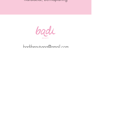
badibeautyspa@gmail.com
contacto@badibeauty.com
Aviso de privcidad
229 521 2986
Boulevard Riviera Veracruzana Local 14 Puerto
Condesa, 95264 Veracruz, Ver., Mexico
©2021 por Badi. Creada con Wix.com