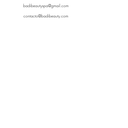
badibeautyspa@gmail.com
contacto@badibeauty.com
Aviso de privcidad
229 521 2986
Boulevard Riviera Veracruzana Local 14 Puerto
Condesa, 95264 Veracruz, Ver., Mexico
©2021 por Badi. Creada con Wix.com