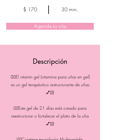
$ 170
30 min.
Agenda tu cita
Descripción
👉🏻El vitamin gel (vitamina para uñas en gel)
es un gel terapéutico restructurante de uñas
💅🏻
👉🏻Este gel de 21 días está creado para
reestructurar o fortalecer el plato de la uña
💅🏻
👉🏻Contiene tecnología Multipeptide,