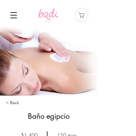
< Back
Baño egipcio
$1,400
150 mins.